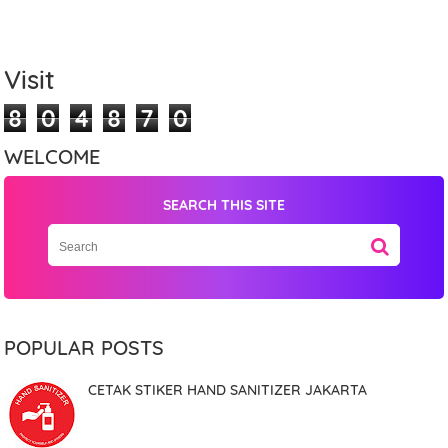
Visit
8
0
4
8
7
0
WELCOME
SEARCH THIS SITE
Name
Mobile Phone Number
POPULAR POSTS
CETAK STIKER HAND SANITIZER JAKARTA
Item Choices