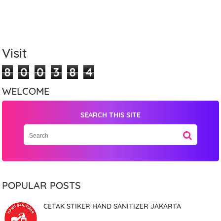
Visit
8
0
0
3
8
4
WELCOME
SEARCH THIS SITE
Name
Mobile Phone Number
POPULAR POSTS
CETAK STIKER HAND SANITIZER JAKARTA
Item Choices