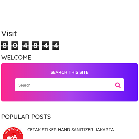
Visit
8
0
4
8
4
4
WELCOME
SEARCH THIS SITE
Name
Mobile Phone Number
POPULAR POSTS
CETAK STIKER HAND SANITIZER JAKARTA
Item Choices