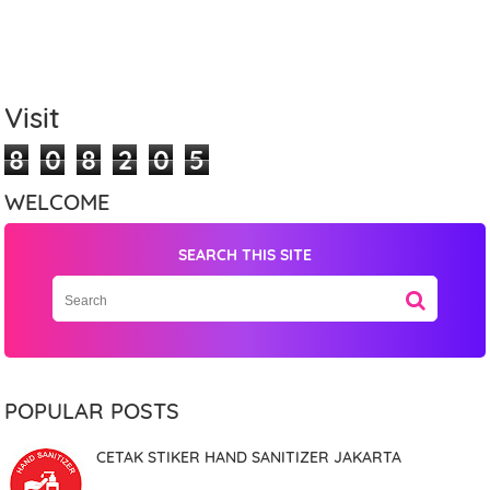
Visit
8
0
8
2
0
5
WELCOME
SEARCH THIS SITE
Name
Mobile Phone Number
POPULAR POSTS
CETAK STIKER HAND SANITIZER JAKARTA
Item Choices