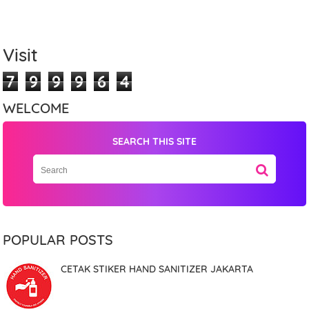
Visit
7
9
9
9
6
4
WELCOME
SEARCH THIS SITE
Name
Mobile Phone Number
POPULAR POSTS
CETAK STIKER HAND SANITIZER JAKARTA
Item Choices