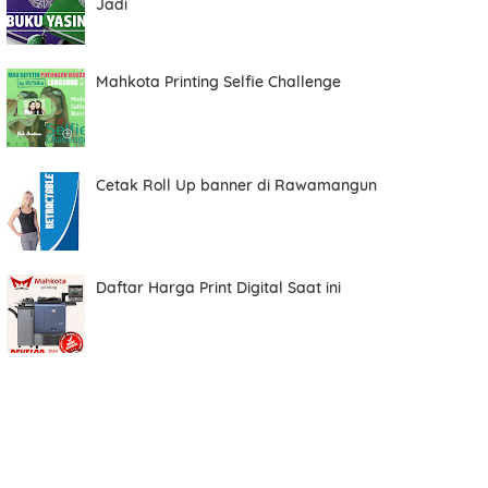
Jadi
Total
Mahkota Printing Selfie Challenge
Date
Cetak Roll Up banner di Rawamangun
Comment
Daftar Harga Print Digital Saat ini
Order ini membutuhkan aplikasi whatsapp.
ORDER NOW