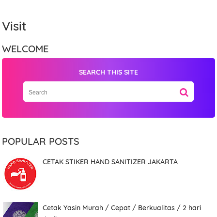
Visit
WELCOME
SEARCH THIS SITE
Name
POPULAR POSTS
Mobile Phone Number
CETAK STIKER HAND SANITIZER JAKARTA
Item Choices
Cetak Yasin Murah / Cepat / Berkualitas / 2 hari