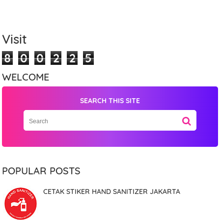
Visit
8
0
0
2
2
5
WELCOME
SEARCH THIS SITE
Name
Mobile Phone Number
POPULAR POSTS
CETAK STIKER HAND SANITIZER JAKARTA
Item Choices