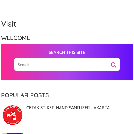
Visit
WELCOME
SEARCH THIS SITE
Name
Mobile Phone Number
POPULAR POSTS
CETAK STIKER HAND SANITIZER JAKARTA
Item Choices