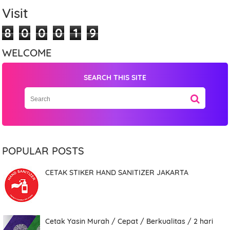
Visit
8
0
0
0
1
9
WELCOME
SEARCH THIS SITE
Name
POPULAR POSTS
Mobile Phone Number
CETAK STIKER HAND SANITIZER JAKARTA
Item Choices
Cetak Yasin Murah / Cepat / Berkualitas / 2 hari