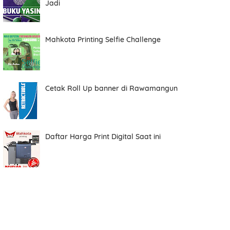
Jadi
Total
Mahkota Printing Selfie Challenge
Date
Cetak Roll Up banner di Rawamangun
Comment
Daftar Harga Print Digital Saat ini
Order ini membutuhkan aplikasi whatsapp.
ORDER NOW