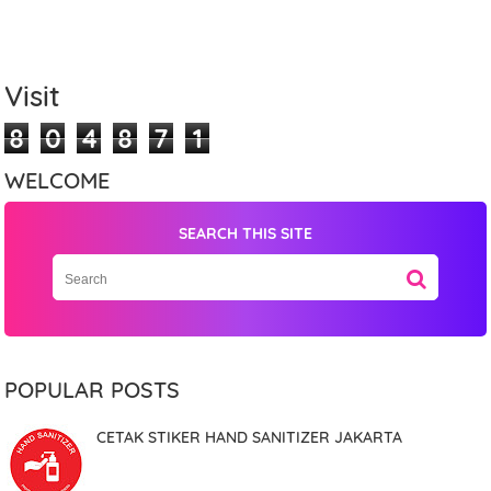
Visit
8
0
4
8
7
1
WELCOME
SEARCH THIS SITE
Name
Mobile Phone Number
POPULAR POSTS
CETAK STIKER HAND SANITIZER JAKARTA
Item Choices