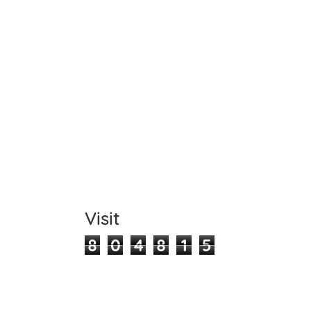
Comm
Visit
8
0
4
8
1
5