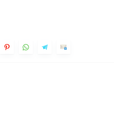
Mobile Phone Number
hoices
Date