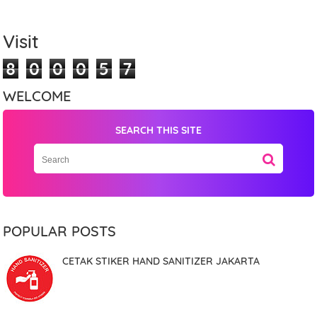
Name
Visit
8
0
0
0
5
7
Mobile Phone Number
WELCOME
SEARCH THIS SITE
Item Choices
Total
POPULAR POSTS
Date
CETAK STIKER HAND SANITIZER JAKARTA