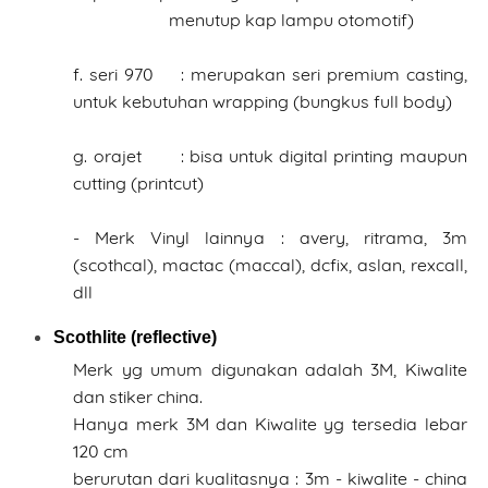
menutup kap lampu otomotif)
f. seri 970 : merupakan seri premium casting,
untuk kebutuhan wrapping (bungkus full body)
Name
g. orajet : bisa untuk digital printing maupun
cutting (printcut)
Mobile Phone Number
- Merk Vinyl lainnya : avery, ritrama, 3m
(scothcal), mactac (maccal), dcfix, aslan, rexcall,
dll
Item Choices
Scothlite (reflective)
Merk yg umum digunakan adalah 3M, Kiwalite
dan stiker china.
Total
Hanya merk 3M dan Kiwalite yg tersedia lebar
120 cm
berurutan dari kualitasnya : 3m - kiwalite - china