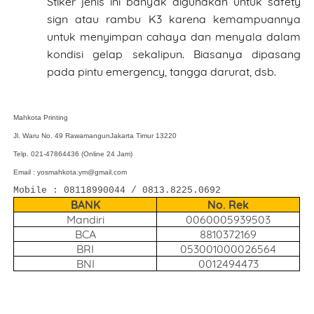
Stiker jenis ini banyak digunakan untuk safety
sign atau rambu K3 karena kemampuannya
untuk menyimpan cahaya dan menyala dalam
kondisi gelap sekalipun. Biasanya dipasang
pada pintu emergency, tangga darurat, dsb.
Mahkota Printing
Jl. Waru No. 49 Rawamangun
Jakarta Timur 13220
Telp. 021-47864436 (Online 24 Jam)
Email : yosmahkota.ym@gmail.com
Mobile : 08118990044 / 0813.8225.0692
BANK
No. Rek
Mandiri
0060005939503
BCA
8810372169
BRI
053001000026564
BNI
0012494473