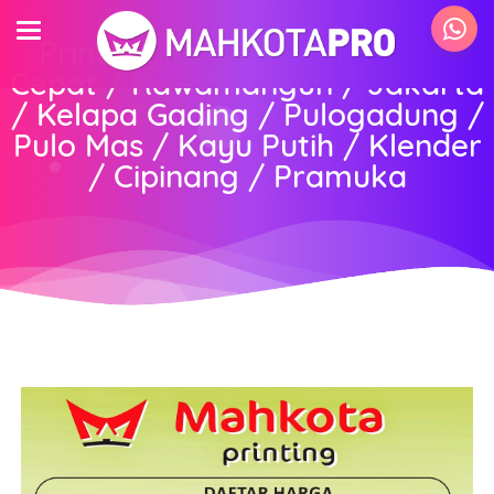
Print Digital Murah 24 Jam /
Cepat / Rawamangun / Jakarta
/ Kelapa Gading / Pulogadung /
Pulo Mas / Kayu Putih / Klender
/ Cipinang / Pramuka