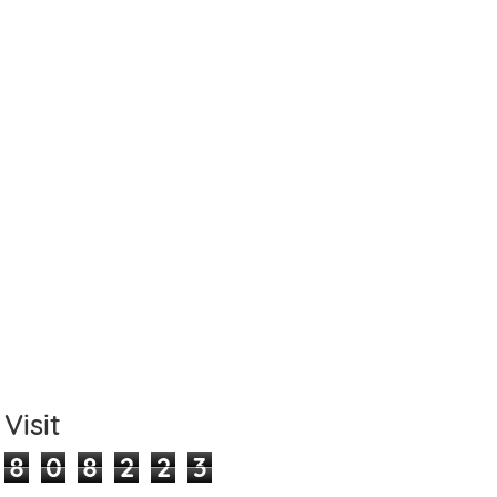
Name
Mobile Phone Number
Item Choices
Visit
8
0
8
2
2
3
Total